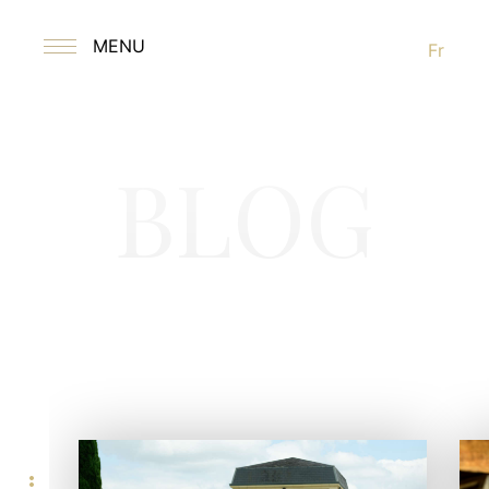
MENU
Fr
BLOG
more_horiz