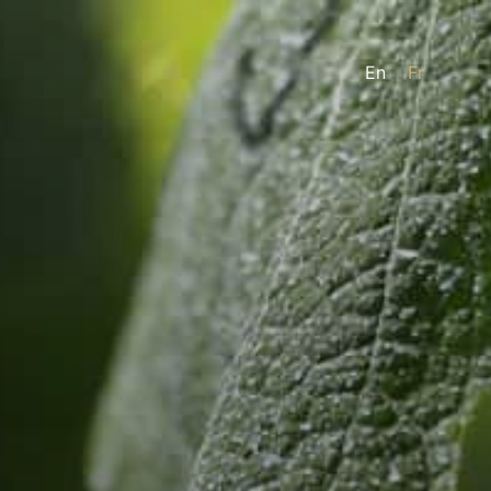
En
Fr