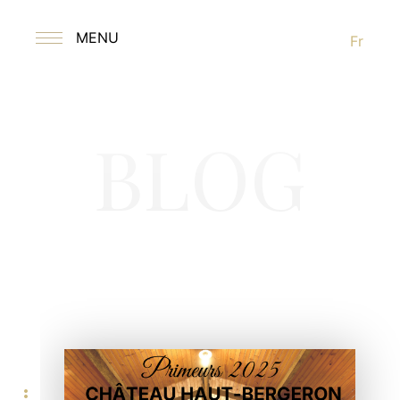
MENU
Fr
BLOG
more_horiz