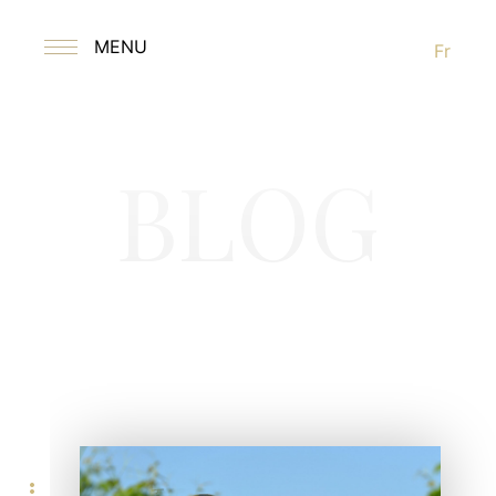
MENU
Fr
BLOG
more_horiz