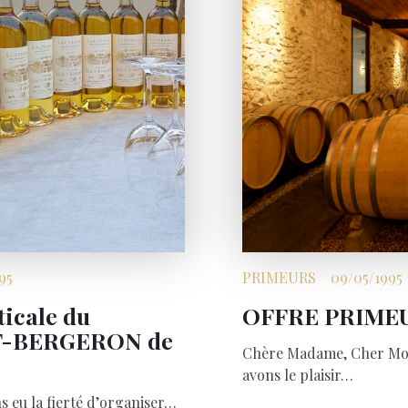
95
PRIMEURS
09/05/1995
ticale du
OFFRE PRIMEU
-BERGERON de
Chère Madame, Cher Mons
avons le plaisir…
ns eu la fierté d’organiser…