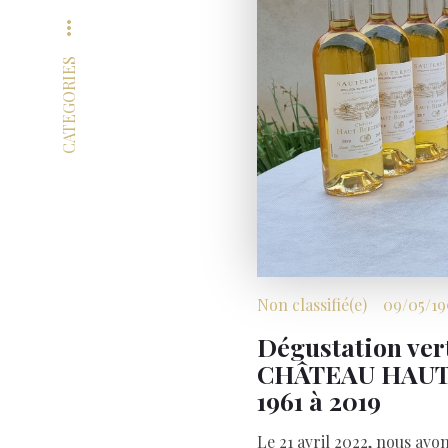
more_horiz
CATEGORIES
Non classifié(e)
09/05/19
Dégustation ver
CHÂTEAU HAUT
1961 à 2019
Le 21 avril 2022, nous avo