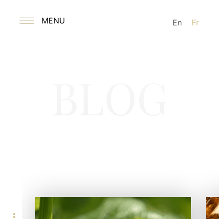
MENU
En
Fr
BLOG
more_horiz